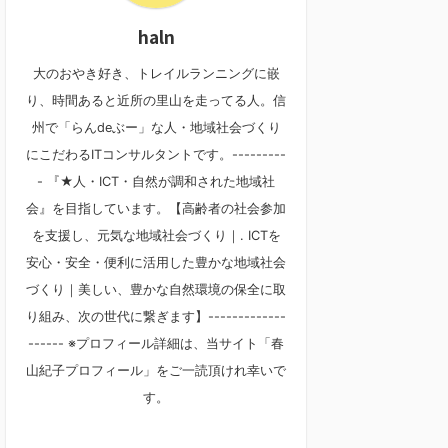
haln
大のおやき好き、トレイルランニングに嵌
り、時間あると近所の里山を走ってる人。信
州で「らんdeぶー」な人・地域社会づくり
にこだわるITコンサルタントです。---------
- 『★人・ICT・自然が調和された地域社
会』を目指しています。【高齢者の社会参加
を支援し、元気な地域社会づくり｜. ICTを
安心・安全・便利に活用した豊かな地域社会
づくり｜美しい、豊かな自然環境の保全に取
り組み、次の世代に繋ぎます】-------------
------ ※プロフィール詳細は、当サイト「春
山紀子プロフィール」をご一読頂けれ幸いで
す。