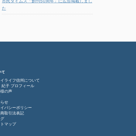
市民タイムス「創刊50周年」に広告掲載しまし
た
いて
ライライフ信州について
 紀子 プロフィール
客様の声
績
知らせ
ライバシーポリシー
定商取引法表記
ログ
イトマップ